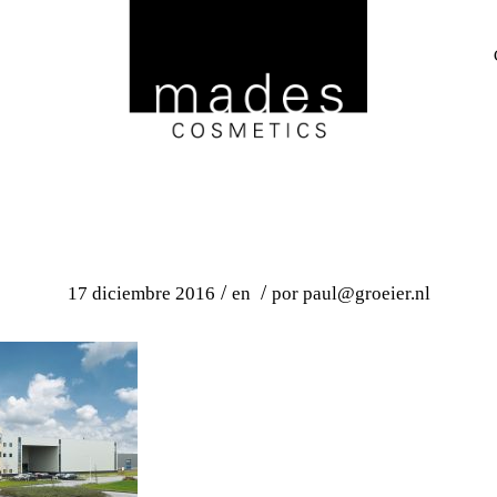
Mades Production building
/
/
17 diciembre 2016
en
por
paul@groeier.nl